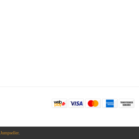
 Jumpseller
.