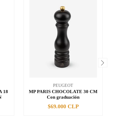
PEUGEOT
 18
MP PARIS CHOCOLATE 30 CM
SET D
N
Con graduación
CHOC
$69.000 CLP
$
-
+
-