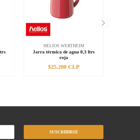
HELIOS WERTHEIM
HE
trs
Jarra térmica de agua 0,3 ltrs
Jarra té
roja
$25.200 CLP
$
-
+
-
SUSCRIBIRSE