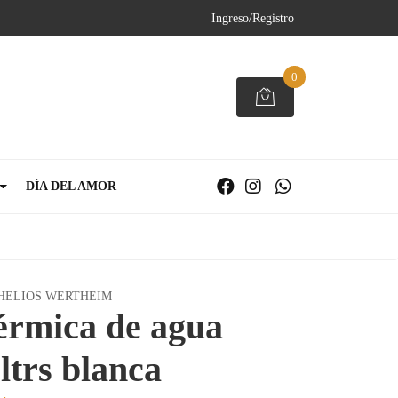
Ingreso/Registro
0
DÍA DEL AMOR
HELIOS WERTHEIM
érmica de agua
 ltrs blanca