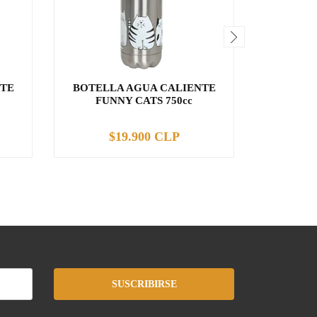
NTE
BOTELLA AGUA CALIENTE
FUNNY CATS 750cc
BOT
ASTERI
$19.900 CLP
$
-
+
-
SUSCRIBIRSE